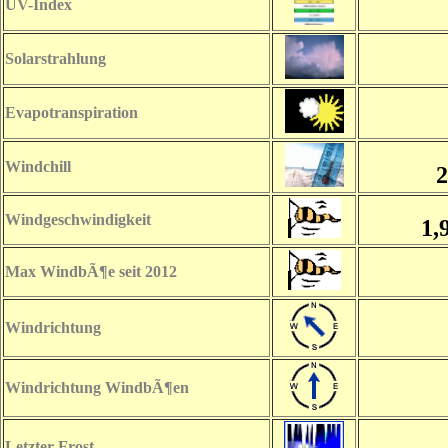
UV-Index
Solarstrahlung
Evapotranspiration
Windchill
2
Windgeschwindigkeit
1,
Max WindbÃ¶e seit 2012
Windrichtung
Windrichtung WindbÃ¶en
Letzter Frost